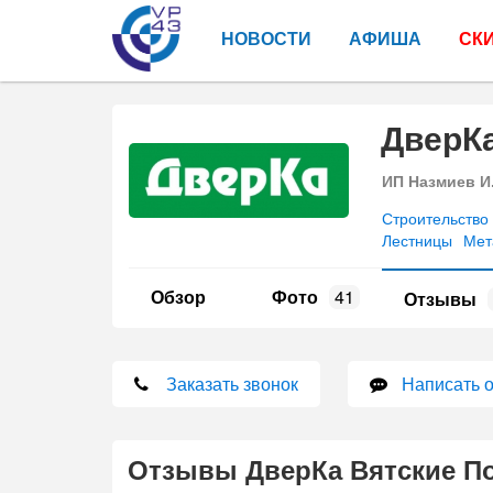
НОВОСТИ
АФИША
СК
ДверК
ИП Назмиев И
Строительство
Лестницы
Мет
Обзор
Фото
41
Отзывы
Заказать звонок
Написать 
Отзывы ДверКа Вятские П